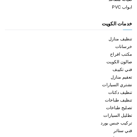
ابواب PVC
خدمات الكويت
تنظيف منازل
خرسانات
مكتب افراح
صالون الكويت
فني تكييف
تعقيم منازل
نشتري السيارات
تنظيف دكتات
تنظيف طباخات
تصليح طباخات
تظليل السيارات
تركيب جبس بورد
فني ستائر