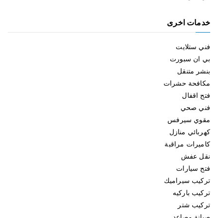
خدمات اخرى
فني ستلايت
بي ان سبورت
بنشر متنقل
مكافحة حشرات
فتح اقفال
فني صحي
مقوي سيرفس
كهربائي منازل
كاميرات مراقبة
نقل عفش
فتح سيارات
تركيب سيراميك
تركيب باركيه
تركيب شتر
صيانة مصاعد