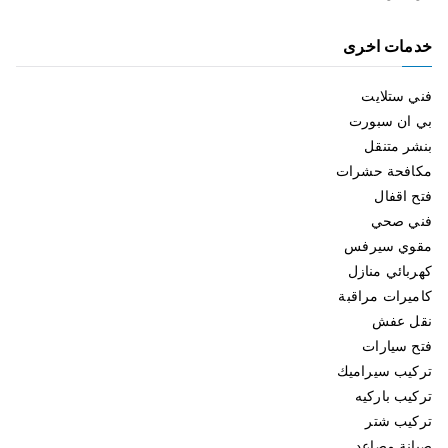
خدمات اخرى
فني ستلايت
بي ان سبورت
بنشر متنقل
مكافحة حشرات
فتح اقفال
فني صحي
مقوي سيرفس
كهربائي منازل
كاميرات مراقبة
نقل عفش
فتح سيارات
تركيب سيراميك
تركيب باركيه
تركيب شتر
صيانة مصاعد