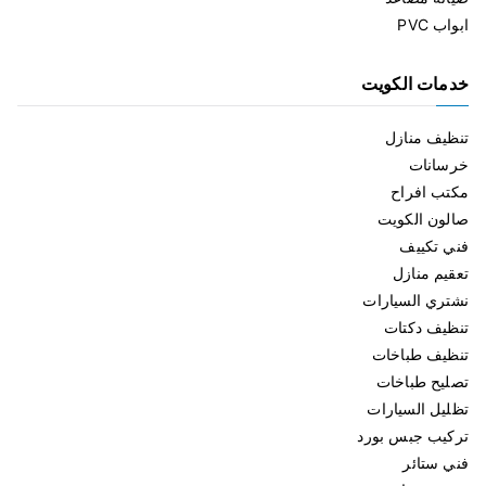
ابواب PVC
خدمات الكويت
تنظيف منازل
خرسانات
مكتب افراح
صالون الكويت
فني تكييف
تعقيم منازل
نشتري السيارات
تنظيف دكتات
تنظيف طباخات
تصليح طباخات
تظليل السيارات
تركيب جبس بورد
فني ستائر