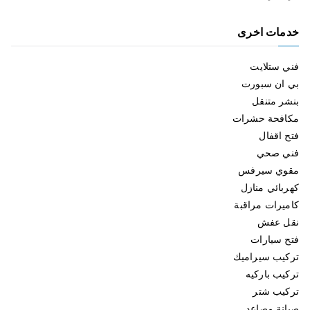
خدمات اخرى
فني ستلايت
بي ان سبورت
بنشر متنقل
مكافحة حشرات
فتح اقفال
فني صحي
مقوي سيرفس
كهربائي منازل
كاميرات مراقبة
نقل عفش
فتح سيارات
تركيب سيراميك
تركيب باركيه
تركيب شتر
صيانة مصاعد