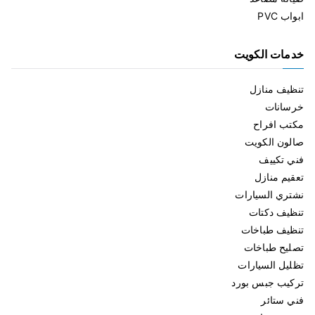
ابواب PVC
خدمات الكويت
تنظيف منازل
خرسانات
مكتب افراح
صالون الكويت
فني تكييف
تعقيم منازل
نشتري السيارات
تنظيف دكتات
تنظيف طباخات
تصليح طباخات
تظليل السيارات
تركيب جبس بورد
فني ستائر