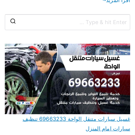
اقرأ المزيد
غسيل سيارات متنقل الواحة 69663233 تنظيف
سيارات امام المنزل