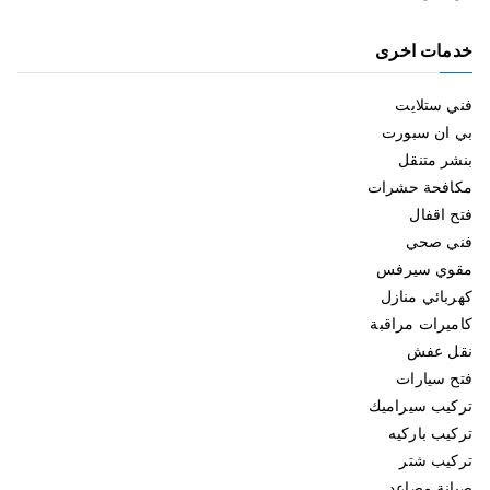
خدمات اخرى
فني ستلايت
بي ان سبورت
بنشر متنقل
مكافحة حشرات
فتح اقفال
فني صحي
مقوي سيرفس
كهربائي منازل
كاميرات مراقبة
نقل عفش
فتح سيارات
تركيب سيراميك
تركيب باركيه
تركيب شتر
صيانة مصاعد