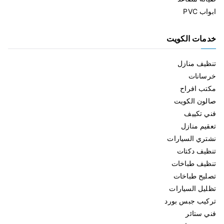
ابواب PVC
خدمات الكويت
تنظيف منازل
خرسانات
مكتب افراح
صالون الكويت
فني تكييف
تعقيم منازل
نشتري السيارات
تنظيف دكتات
تنظيف طباخات
تصليح طباخات
تظليل السيارات
تركيب جبس بورد
فني ستائر