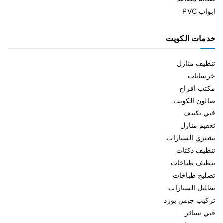
ابواب PVC
خدمات الكويت
تنظيف منازل
خرسانات
مكتب افراح
صالون الكويت
فني تكييف
تعقيم منازل
نشتري السيارات
تنظيف دكتات
تنظيف طباخات
تصليح طباخات
تظليل السيارات
تركيب جبس بورد
فني ستائر