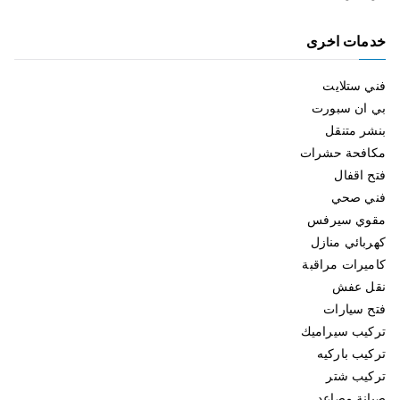
خدمات اخرى
فني ستلايت
بي ان سبورت
بنشر متنقل
مكافحة حشرات
فتح اقفال
فني صحي
مقوي سيرفس
كهربائي منازل
كاميرات مراقبة
نقل عفش
فتح سيارات
تركيب سيراميك
تركيب باركيه
تركيب شتر
صيانة مصاعد