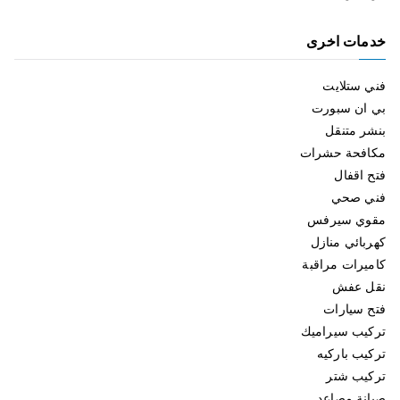
خدمات اخرى
فني ستلايت
بي ان سبورت
بنشر متنقل
مكافحة حشرات
فتح اقفال
فني صحي
مقوي سيرفس
كهربائي منازل
كاميرات مراقبة
نقل عفش
فتح سيارات
تركيب سيراميك
تركيب باركيه
تركيب شتر
صيانة مصاعد