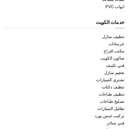
ابواب PVC
خدمات الكويت
تنظيف منازل
خرسانات
مكتب افراح
صالون الكويت
فني تكييف
تعقيم منازل
نشتري السيارات
تنظيف دكتات
تنظيف طباخات
تصليح طباخات
تظليل السيارات
تركيب جبس بورد
فني ستائر