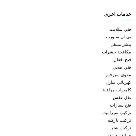
خدمات اخرى
فني ستلايت
بي ان سبورت
بنشر متنقل
مكافحة حشرات
فتح اقفال
فني صحي
مقوي سيرفس
كهربائي منازل
كاميرات مراقبة
نقل عفش
فتح سيارات
تركيب سيراميك
تركيب باركيه
تركيب شتر
صيانة مصاعد