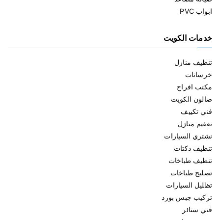
ابواب PVC
خدمات الكويت
تنظيف منازل
خرسانات
مكتب افراح
صالون الكويت
فني تكييف
تعقيم منازل
نشتري السيارات
تنظيف دكتات
تنظيف طباخات
تصليح طباخات
تظليل السيارات
تركيب جبس بورد
فني ستائر