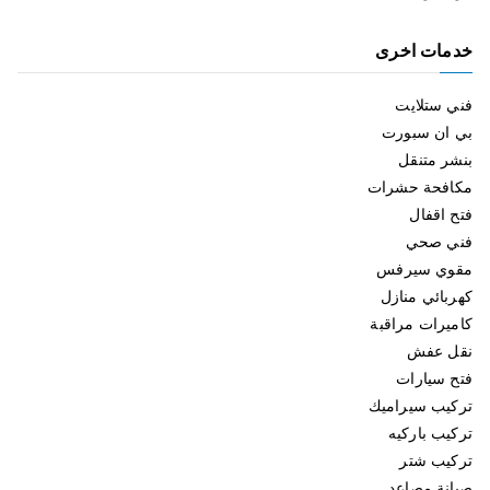
خدمات اخرى
فني ستلايت
بي ان سبورت
بنشر متنقل
مكافحة حشرات
فتح اقفال
فني صحي
مقوي سيرفس
كهربائي منازل
كاميرات مراقبة
نقل عفش
فتح سيارات
تركيب سيراميك
تركيب باركيه
تركيب شتر
صيانة مصاعد