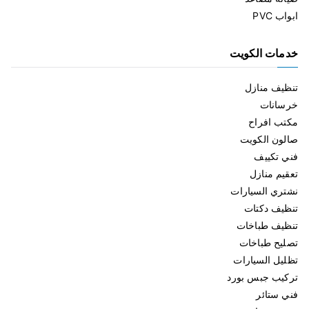
ابواب PVC
خدمات الكويت
تنظيف منازل
خرسانات
مكتب افراح
صالون الكويت
فني تكييف
تعقيم منازل
نشتري السيارات
تنظيف دكتات
تنظيف طباخات
تصليح طباخات
تظليل السيارات
تركيب جبس بورد
فني ستائر