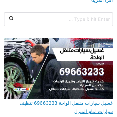
اقرأ المزيد
غسيل سيارات متنقل الواحة 69663233 تنظيف
سيارات امام المنزل