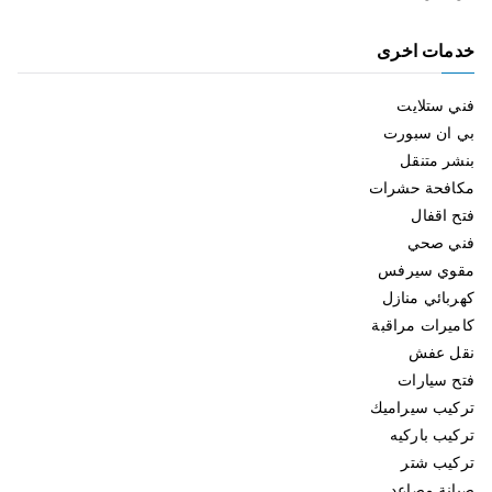
خدمات اخرى
فني ستلايت
بي ان سبورت
بنشر متنقل
مكافحة حشرات
فتح اقفال
فني صحي
مقوي سيرفس
كهربائي منازل
كاميرات مراقبة
نقل عفش
فتح سيارات
تركيب سيراميك
تركيب باركيه
تركيب شتر
صيانة مصاعد