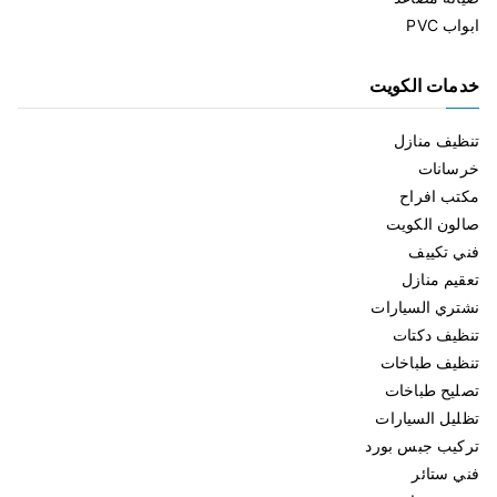
ابواب PVC
خدمات الكويت
تنظيف منازل
خرسانات
مكتب افراح
صالون الكويت
فني تكييف
تعقيم منازل
نشتري السيارات
تنظيف دكتات
تنظيف طباخات
تصليح طباخات
تظليل السيارات
تركيب جبس بورد
فني ستائر