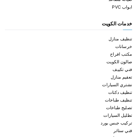
ابواب PVC
خدمات الكويت
تنظيف منازل
خرسانات
مكتب افراح
صالون الكويت
فني تكييف
تعقيم منازل
نشتري السيارات
تنظيف دكتات
تنظيف طباخات
تصليح طباخات
تظليل السيارات
تركيب جبس بورد
فني ستائر