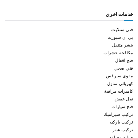
خدمات اخرى
فني ستلايت
بي ان سبورت
بنشر متنقل
مكافحة حشرات
فتح اقفال
فني صحي
مقوي سيرفس
كهربائي منازل
كاميرات مراقبة
نقل عفش
فتح سيارات
تركيب سيراميك
تركيب باركيه
تركيب شتر
صيانة مصاعد