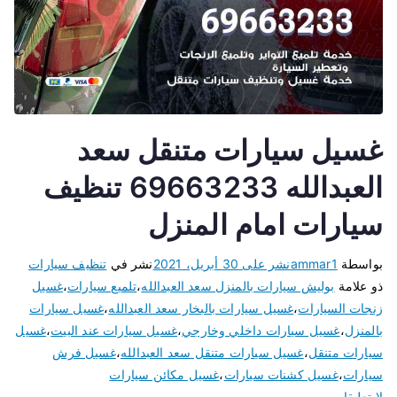
غسيل سيارات متنقل سعد
العبدالله 69663233 تنظيف
سيارات امام المنزل
بواسطة
ammar1
نشر على
30 أبريل، 2021
نشر في
تنظيف سيارات
ذو علامة
بوليش سيارات بالمنزل سعد العبدالله
،
تلميع سيارات
،
غسيل
زنجات السيارات
،
غسيل سيارات بالبخار سعد العبدالله
،
غسيل سيارات
بالمنزل
،
غسيل سيارات داخلي وخارجي
،
غسيل سيارات عند البيت
،
غسيل
سيارات متنقل
،
غسيل سيارات متنقل سعد العبدالله
،
غسيل فرش
سيارات
،
غسيل كشنات سيارات
،
غسيل مكائن سيارات
لا تعليقات