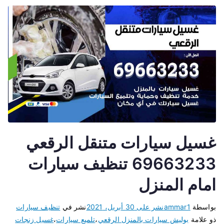
غسيل سيارات متنقل الرقعي
69663233 تنظيف سيارات
امام المنزل
بواسطة
ammar1
نشر على
30 أبريل، 2021
نشر في
تنظيف سيارات
ذو علامة
بوليش سيارات بالمنزل الرقعي
،
تلميع سيارات
،
غسيل زنجات